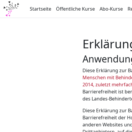
Zum Hauptinhalt
Startseite
Öffentliche Kurse
Abo-Kurse
R
Erklärung
Anwendung
Diese Erklärung zur Ba
Menschen mit Behinde
2014, zuletzt mehrfac
Barrierefreiheit ist 
des Landes-Behinderte
Diese Erklärung zur B
Barrierefreiheit der H
anderen Websites und
Drittanbietern, auf di