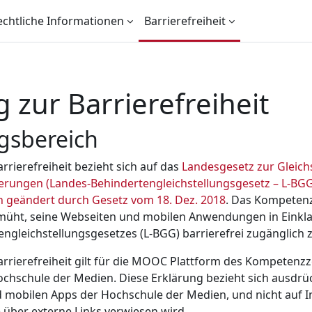
echtliche Informationen
Barrierefreiheit
 zur Barrierefreiheit
sbereich
rrierefreiheit bezieht sich auf das
Landesgesetz zur Gleich
rungen (Landes-Behindertengleichstellungsgesetz – L-BG
(öffnet in neue
h geändert durch Gesetz vom 18. Dez. 2018
. Das Kompetenz
bemüht, seine Webseiten und mobilen Anwendungen in Einkla
ngleichstellungsgesetzes (L-BGG) barrierefrei zugänglich z
arrierefreiheit gilt für die MOOC Plattform des Kompetenz
ochschule der Medien. Diese Erklärung bezieht sich ausdrüc
 mobilen Apps der Hochschule der Medien, und nicht auf I
e über externe Links verwiesen wird.