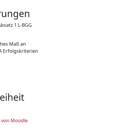
erungen
bsatz 1 L-BGG
ches Maß an
A Erfolgskriterien
eiheit
g von Moodle