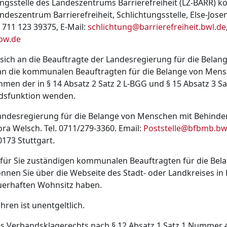
ngsstelle des Landeszentrums Barrierefreiheit (LZ-BARR) kö
ndeszentrum Barrierefreiheit, Schlichtungsstelle, Else-Jos
9 711 123 39375, E-Mail:
schlichtung@barrierefreiheit.bwl.de
-bw.de
e sich an die Beauftragte der Landesregierung für die Bela
n die kommunalen Beauftragten für die Belange von Mens
en der in § 14 Absatz 2 Satz 2 L-BGG und § 15 Absatz 3 Sa
sfunktion wenden.
Landesregierung für die Belange von Menschen mit Behind
ora Welsch. Tel. 0711/279-3360. Email:
Poststelle@bfbmb.bw
0173 Stuttgart.
 für Sie zuständigen kommunalen Beauftragten für die Be
nen Sie über die Webseite des Stadt- oder Landkreises in 
uerhaften Wohnsitz haben.
ren ist unentgeltlich.
es Verbandsklagerechts nach § 12 Absatz 1 Satz 1 Nummer 