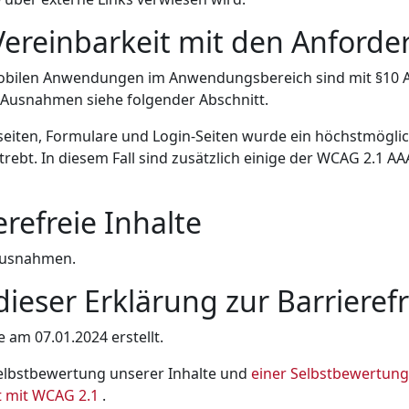
Vereinbarkeit mit den Anford
obilen Anwendungen im Anwendungsbereich sind mit §10 A
; Ausnahmen siehe folgender Abschnitt.
seiten, Formulare und Login-Seiten wurde ein höchstmögli
trebt. In diesem Fall sind zusätzlich einige der WCAG 2.1 AA
erefreie Inhalte
 Ausnahmen.
dieser Erklärung zur Barrierefr
 am 07.01.2024 erstellt.
Selbstbewertung unserer Inhalte und
einer Selbstbewertun
(öffnet in neuem Fenster)
t mit WCAG 2.1
.