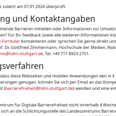
 zuletzt am 07.01.2024 überprüft.
ng und Kontaktangaben
ehende Barrieren mitteilen oder Informationen zur Umset
agen? Für Ihr Feedback sowie alle weiteren Informationen k
(öffnet in neuem Fenster)
n Formular
kontaktieren oder sprechen Sie gerne direkt un
f. Dr. Gottfried Zimmermann, Hochschule der Medien, Nobel
nn@hdm-stuttgart.de
, Tel. +49 711 8923-2751.
gsverfahren
 dass diese Webseiten und mobilen Anwendungen den in § 
erungen genügen, können Sie sich per Email an das Komp
t (
barrierefreiheit@hdm-stuttgart.de
) wenden und eine e
ntrum für Digitale Barrierefreiheit nicht innerhalb 4 Woch
 sich an die Schlichtungsstelle des Landeszentrums Barriere